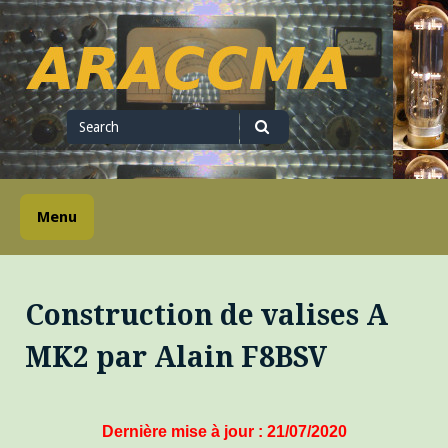
Skip
to
content
ARACCMA
Search
for
Search
Menu
Construction de valises A
MK2 par Alain F8BSV
Dernière
mise à jour : 21/07/2020