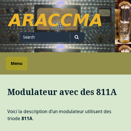
Skip
to
content
ARACCMA
Search
for
Search
Menu
Modulateur avec des 811A
Voici la description d’un modulateur utilisant des
triode
811A
.