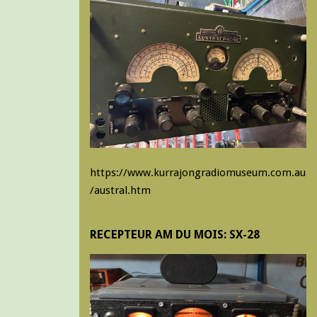
https://www.kurrajongradiomuseum.com.au
/austral.htm
RECEPTEUR AM DU MOIS: SX-28