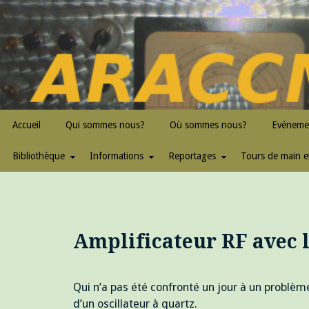
Skip
to
content
ARACCMA
Accueil
Qui sommes nous?
Où sommes nous?
Evéneme
Bibliothèque
Informations
Reportages
Tours de main e
Amplificateur RF avec 
Qui n’a pas été confronté un jour à un problèm
d’un oscillateur à quartz.