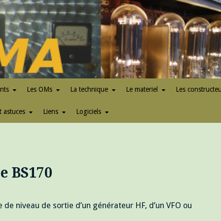
nts
Les OMs
La technique
Le materiel
Les constructe
t astuces
Liens
Logiciels
le BS170
e de niveau de sortie d’un générateur HF, d’un VFO ou