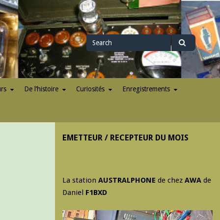
Search
Search
for
urs
De l’histoire
Curiosités
Enregistrements
EMETTEUR / RECEPTEUR DU MOIS
La station
AUSTRALPHONE
de chez
AWA
de
Daniel
F1BXD