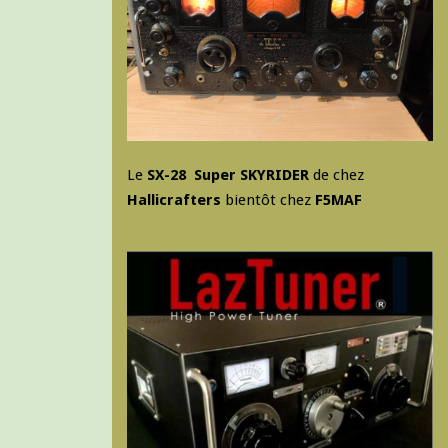
Le
SX-28 Super SKYRIDER
de chez
Hallicrafters
bientôt chez
F5MAF