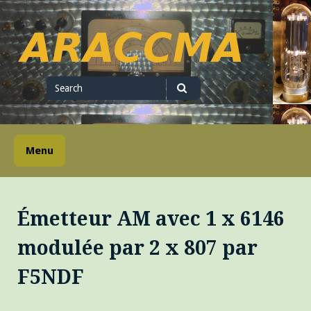
Skip
to
content
ARACCMA
Search
for
Search
Menu
Émetteur AM avec 1 x 6146
modulée par 2 x 807 par
F5NDF