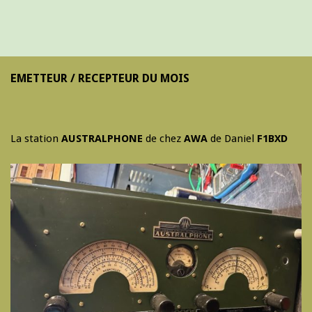
EMETTEUR / RECEPTEUR DU MOIS
La station
AUSTRALPHONE
de chez
AWA
de Daniel
F1BXD