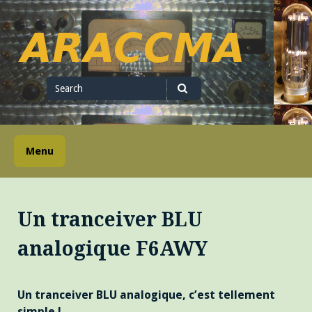
Skip
to
content
ARACCMA
Search
for
Search
Menu
Un tranceiver BLU
analogique F6AWY
Un tranceiver BLU analogique, c’est tellement
simple !