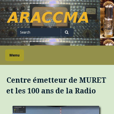
Skip
to
content
ARACCMA
Search
for
Search
Menu
Centre émetteur de MURET
et les 100 ans de la Radio