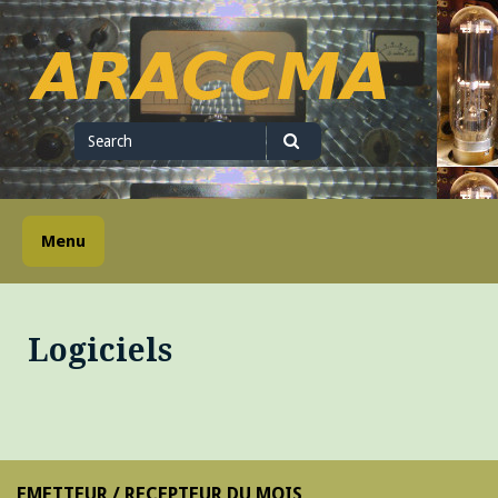
Skip
to
content
ARACCMA
Search
for
Search
Menu
Logiciels
EMETTEUR / RECEPTEUR DU MOIS