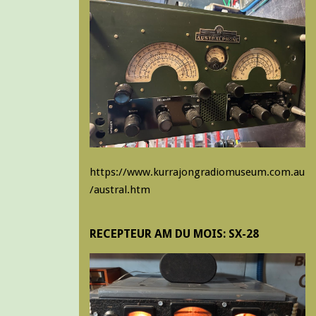
https://www.kurrajongradiomuseum.com.au
/austral.htm
RECEPTEUR AM DU MOIS: SX-28