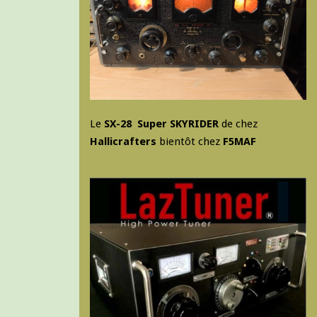
Le
SX-28 Super SKYRIDER
de chez
Hallicrafters
bientôt chez
F5MAF