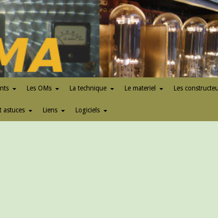
nts
Les OMs
La technique
Le materiel
Les constructe
t astuces
Liens
Logiciels