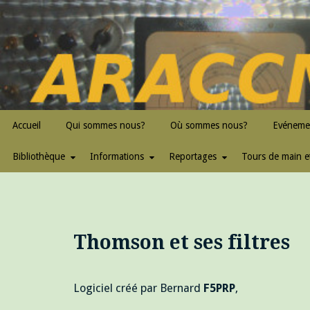
Skip
to
content
ARACCMA
Accueil
Qui sommes nous?
Où sommes nous?
Evéneme
Bibliothèque
Informations
Reportages
Tours de main e
Thomson et ses filtres
Logiciel créé par Bernard
F5PRP
,