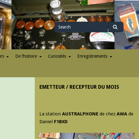
Search
Search
for
urs
De l’histoire
Curiosités
Enregistrements
EMETTEUR / RECEPTEUR DU MOIS
La station
AUSTRALPHONE
de chez
AWA
de
Daniel
F1BXD