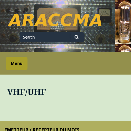
Skip
to
content
ARACCMA
Search
for
Search
Menu
VHF/UHF
EMETTEUR / RECEPTEUR DU MOIS