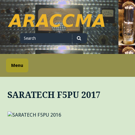
Skip
to
content
ARACCMA
Search
for
Search
Menu
SARATECH F5PU 2017