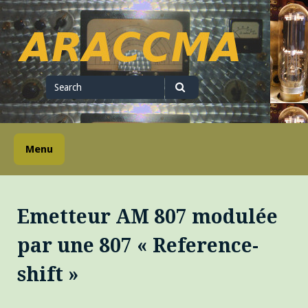
Skip
to
content
ARACCMA
Search
for
Search
Menu
Emetteur AM 807 modulée
par une 807 « Reference-
shift »