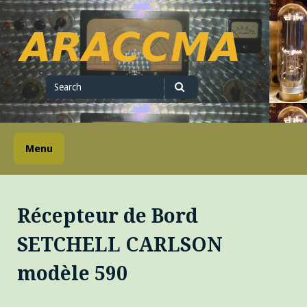
Skip
to
content
ARACCMA
Search
for
Search
Menu
Récepteur de Bord
SETCHELL CARLSON
modèle 590