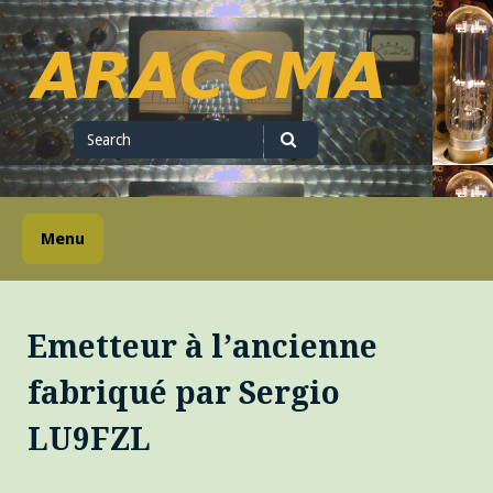
Skip
to
content
ARACCMA
Search
for
Search
Menu
Emetteur à l’ancienne
fabriqué par Sergio
LU9FZL