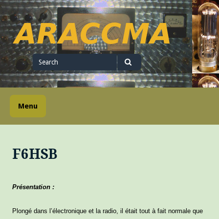
Skip
to
content
ARACCMA
Search
for
Search
Menu
F6HSB
Présentation :
Plongé dans l’électronique et la radio, il était tout à fait normale que