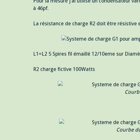
Pour la mesure j’ai utilisé un condensateur v
à 46pf.
La résistance de charge R2 doit être résistive
L1=L2 5 Spires fil émaillé 12/10eme sur Dia
R2 charge fictive 100Watts
Courb
Courbe du