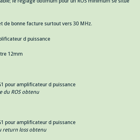
ariable; le réglage obtimum pour un ROS minimum se situe
 et de bonne facture surtout vers 30 MHz.
mètre 12mm
e du ROS obtenu
 return loss obtenu