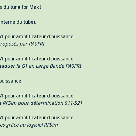
ls du tune for Max !
interne du tube).
proposés par PA0FRI
attaquer la G1 en Large Bande PA0FRI
nt RFSim pour détermination S11-S21
s grâce au logiciel RFSim