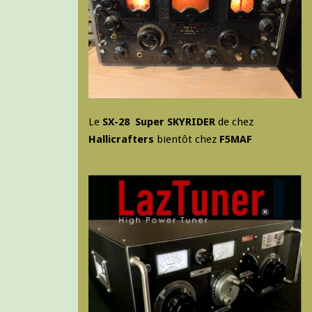
Le
SX-28 Super SKYRIDER
de chez
Hallicrafters
bientôt chez
F5MAF