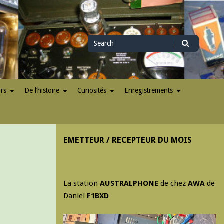
Search
Search
for
urs
De l’histoire
Curiosités
Enregistrements
EMETTEUR / RECEPTEUR DU MOIS
La station
AUSTRALPHONE
de chez
AWA
de
Daniel
F1BXD