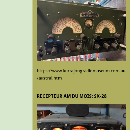
https://www.kurrajongradiomuseum.com.au
/austral.htm
RECEPTEUR AM DU MOIS: SX-28