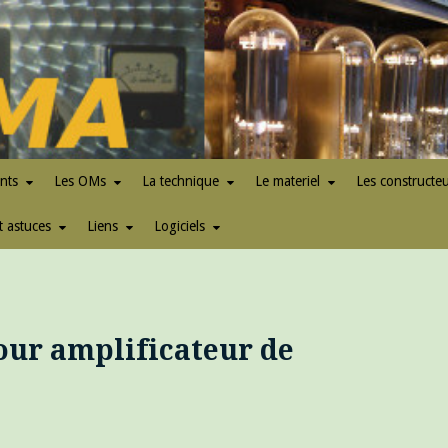
nts
Les OMs
La technique
Le materiel
Les constructe
t astuces
Liens
Logiciels
our amplificateur de