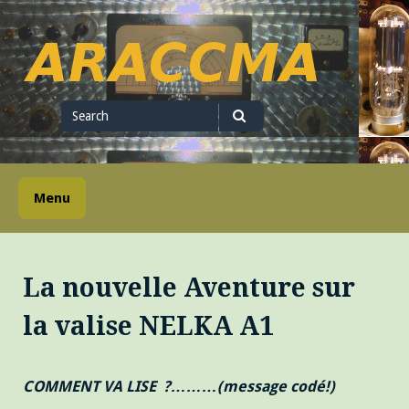
Skip
to
content
ARACCMA
Search
for
Search
Menu
La nouvelle Aventure sur
la valise NELKA A1
COMMENT VA LISE ?………(message codé!)