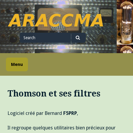
Skip
to
content
ARACCMA
Search
for
Search
Menu
Thomson et ses filtres
Logiciel créé par Bernard
F5PRP
,
Il regroupe quelques utilitaires bien précieux pour