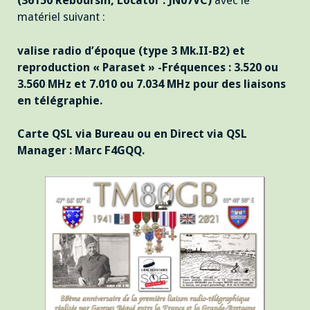
(36150 Reboursin, Locator : JN07VC)
avec le
matériel suivant :
valise radio d’époque (type 3 Mk.II-B2) et
reproduction « Paraset » -Fréquences : 3.520 ou
3.560 MHz et 7.010 ou 7.034 MHz pour des liaisons
en télégraphie.
Carte QSL via Bureau ou en Direct via QSL
Manager : Marc F4GQQ.