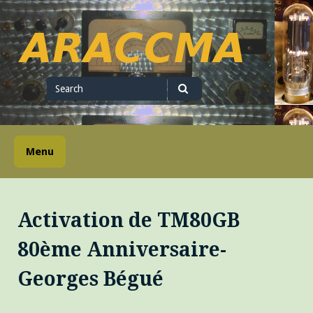
Skip
to
content
ARACCMA
Search
for
Search
Menu
Activation de TM80GB
80ème Anniversaire-
Georges Bégué