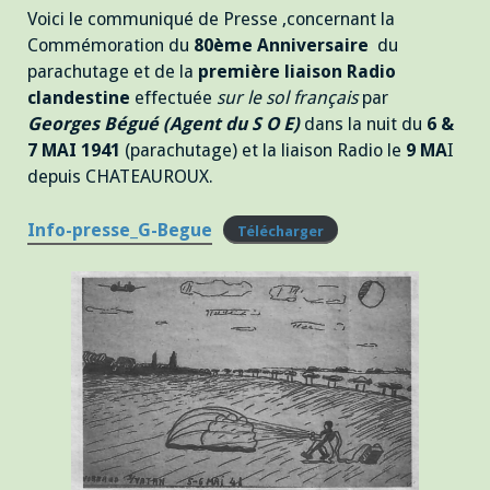
Voici le communiqué de Presse ,concernant la
Commémoration du
80ème Anniversaire
du
parachutage et de la
première liaison Radio
clandestine
effectuée
sur le sol français
par
Georges Bégué (Agent du S O E)
dans la nuit du
6 &
7 MAI 1941
(parachutage) et la liaison Radio le
9 MA
I
depuis CHATEAUROUX.
Info-presse_G-Begue
Télécharger