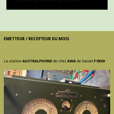
- TM1PAR is present on qrz.com
EMETTEUR / RECEPTEUR DU MOIS
La station
AUSTRALPHONE
de chez
AWA
de Daniel
F1BXD