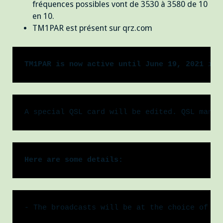
fréquences possibles vont de 3530 à 3580 de 10
en 10.
TM1PAR est présent sur qrz.com
TM1PAR is now active until June 19, 2021 in 
A special QSL card will be edited. QSL manag
Here are some details:
- The broadcasts will be at the choice of th