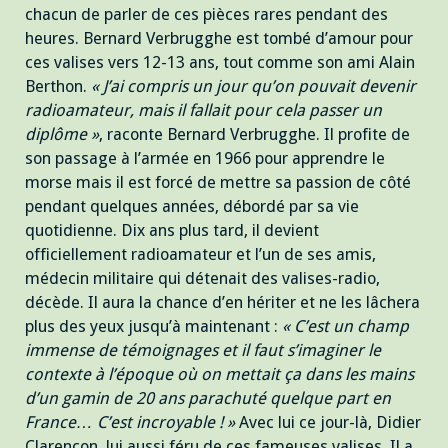
chacun de parler de ces pièces rares pendant des
heures. Bernard Verbrugghe est tombé d’amour pour
ces valises vers 12-13 ans, tout comme son ami Alain
Berthon.
« J’ai compris un jour qu’on pouvait devenir
radioamateur, mais il fallait pour cela passer un
diplôme »
, raconte Bernard Verbrugghe. Il profite de
son passage à l’armée en 1966 pour apprendre le
morse mais il est forcé de mettre sa passion de côté
pendant quelques années, débordé par sa vie
quotidienne. Dix ans plus tard, il devient
officiellement radioamateur et l’un de ses amis,
médecin militaire qui détenait des valises-radio,
décède. Il aura la chance d’en hériter et ne les lâchera
plus des yeux jusqu’à maintenant :
« C’est un champ
immense de témoignages et il faut s’imaginer le
contexte à l’époque où on mettait ça dans les mains
d’un gamin de 20 ans parachuté quelque part en
France… C’est incroyable ! »
Avec lui ce jour-là, Didier
Clarençon, lui aussi féru de ces fameuses valises. Il a