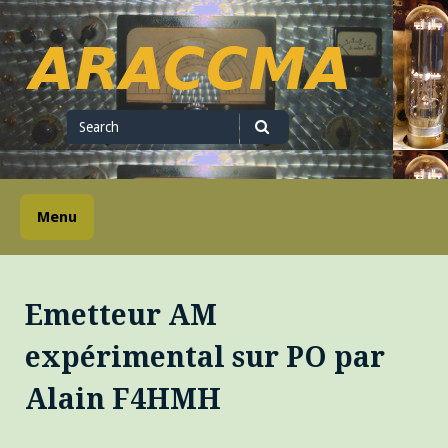
Skip
to
content
ARACCMA
Search
for
Search
Menu
Emetteur AM
expérimental sur PO par
Alain F4HMH