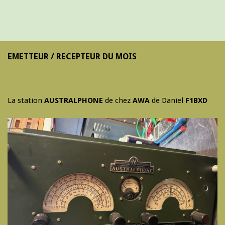
EMETTEUR / RECEPTEUR DU MOIS
La station
AUSTRALPHONE
de chez
AWA
de Daniel
F1BXD