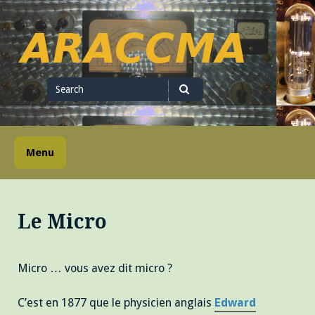
Skip
to
content
ARACCMA
Search
for
Search
Menu
Le Micro
Micro … vous avez dit micro ?
C’est en 1877 que le physicien anglais
Edward