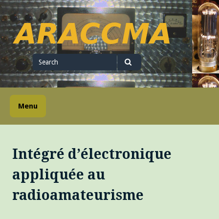
Skip
to
content
ARACCMA
Search
for
Search
Menu
Intégré d’électronique
appliquée au
radioamateurisme