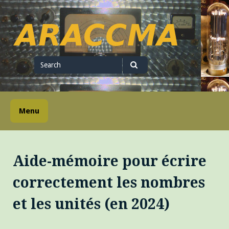
Skip
to
content
ARACCMA
Search
for
Search
Menu
Aide-mémoire pour écrire
correctement les nombres
et les unités (en 2024)