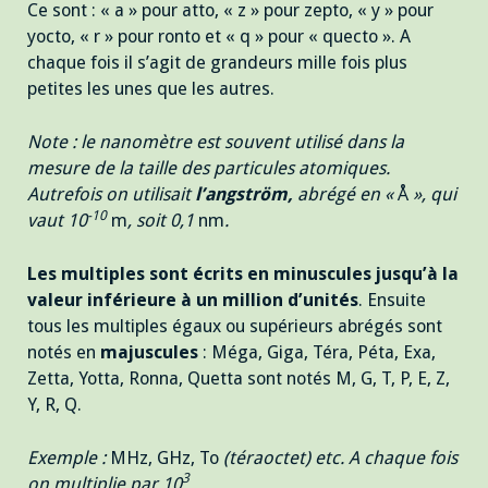
Ce sont : « a » pour atto, « z » pour zepto, « y » pour
yocto, « r » pour ronto et « q » pour « quecto ». A
chaque fois il s’agit de grandeurs mille fois plus
petites les unes que les autres.
Note : le nanomètre est souvent utilisé dans la
mesure de la taille des particules atomiques.
Autrefois on utilisait
l’angström,
abrégé en «
Å
», qui
-10
vaut 10
m
, soit 0,1
nm
.
Les multiples sont écrits en minuscules jusqu’à la
valeur inférieure à un million d’unités
. Ensuite
tous les multiples égaux ou supérieurs abrégés sont
notés en
majuscules
: Méga, Giga, Téra, Péta, Exa,
Zetta, Yotta, Ronna, Quetta sont notés M, G, T, P, E, Z,
Y, R, Q.
Exemple :
MHz, GHz, To
(téraoctet) etc. A chaque fois
3
on multiplie par 10
.