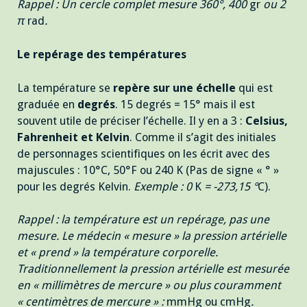
Rappel : Un cercle complet mesure 360°, 400
gr
ou 2
π
rad
.
Le repérage des températures
La température se
repère sur une échelle
qui est
graduée en
degrés
. 15 degrés = 15° mais il est
souvent utile de préciser l’échelle. Il y en a 3 :
Celsius,
Fahrenheit et Kelvin
. Comme il s’agit des initiales
de personnages scientifiques on les écrit avec des
majuscules : 10°C, 50°F ou 240 K (Pas de signe « ° »
pour les degrés Kelvin.
Exemple : 0
K
= -273,15 °
C).
Rappel : la température est un repérage, pas une
mesure. Le médecin « mesure » la pression artérielle
et « prend » la température corporelle.
Traditionnellement la pression artérielle est mesurée
en « millimètres de mercure » ou plus couramment
« centimètres de mercure » :
mmHg ou cmHg
.