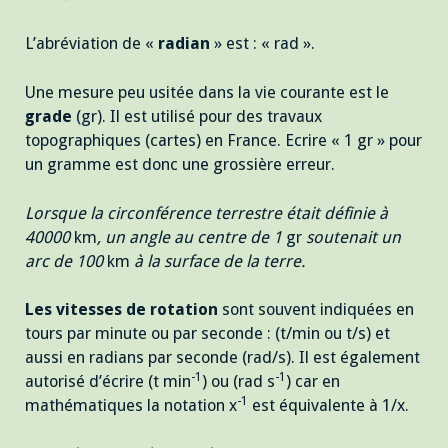
L’abréviation de «
radian
» est : « rad ».
Une mesure peu usitée dans la vie courante est le
grade
(gr). Il est utilisé pour des travaux
topographiques (cartes) en France. Ecrire « 1 gr » pour
un gramme est donc une grossière erreur.
Lorsque la circonférence terrestre était définie à
40000
km
, un angle au centre de 1
gr
soutenait un
arc de 100
km
à la surface de la terre.
Les vitesses de rotation
sont souvent indiquées en
tours par minute ou par seconde : (t/min ou t/s) et
aussi en radians par seconde (rad/s). Il est également
-1
-1
autorisé d’écrire (t min
) ou (rad s
) car en
-1
mathématiques la notation x
est équivalente à 1/x.