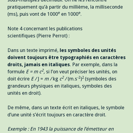
pratiquement qu’à partir du millième, la milliseconde
e
e
(ms), puis vont de 1000
en 1000
.
Note 4 concernant les publications
scientifiques (Pierre Perrot) :
Dans un texte imprimé,
les symboles des unités
doivent toujours être typographiés en caractères
droits, jamais en italiques
. Par exemple, dans la
2
formule
E = m c
,
si l’on veut préciser les unités, on
2
-2
2
doit écrire
E /
J =
m /
kg
c
/
(m.s
)
(symboles des
grandeurs physiques en italiques, symboles des
unités en droit).
De même, dans un texte écrit en italiques, le symbole
d’une unité s’écrit toujours en caractère droit.
Exemple : En 1943 la puissance de l’émetteur en