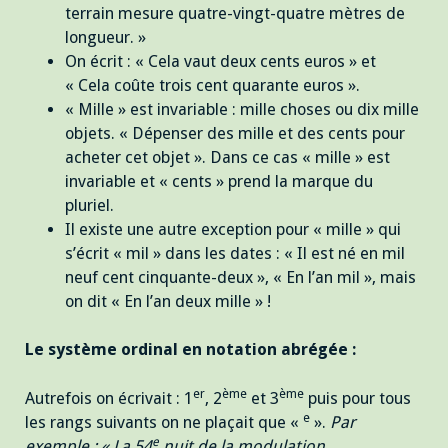
terrain mesure quatre-vingt-quatre mètres de
longueur. »
On écrit : « Cela vaut deux cents euros » et
« Cela coûte trois cent quarante euros ».
« Mille » est invariable : mille choses ou dix mille
objets. « Dépenser des mille et des cents pour
acheter cet objet ». Dans ce cas « mille » est
invariable et « cents » prend la marque du
pluriel.
Il existe une autre exception pour « mille » qui
s’écrit « mil » dans les dates : « Il est né en mil
neuf cent cinquante-deux », « En l’an mil », mais
on dit « En l’an deux mille » !
Le système ordinal en notation abrégée :
er
ème
ème
Autrefois on écrivait : 1
, 2
et 3
puis pour tous
e
les rangs suivants on ne plaçait que «
».
Par
e
exemple : « La 54
nuit de la modulation