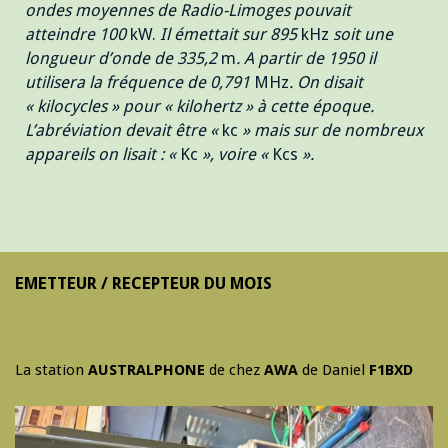
ondes moyennes de Radio-Limoges pouvait
atteindre 100
kW.
Il émettait sur 895
kHz
soit une
longueur d’onde de 335,2
m
. A partir de 1950 il
utilisera la fréquence de 0,791
MHz
. On disait
« kilocycles » pour « kilohertz » à cette époque.
L’abréviation devait être «
kc
» mais sur de nombreux
appareils on lisait : «
Kc
», voire «
Kcs
».
EMETTEUR / RECEPTEUR DU MOIS
La station
AUSTRALPHONE
de chez
AWA
de Daniel
F1BXD