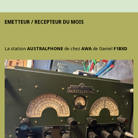
EMETTEUR / RECEPTEUR DU MOIS
La station
AUSTRALPHONE
de chez
AWA
de Daniel
F1BXD