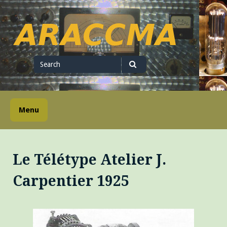
Skip
to
content
ARACCMA
Search
for
Search
Menu
Le Télétype Atelier J.
Carpentier 1925