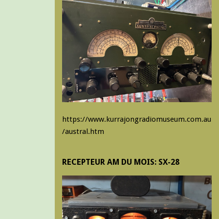
https://www.kurrajongradiomuseum.com.au
/austral.htm
RECEPTEUR AM DU MOIS: SX-28