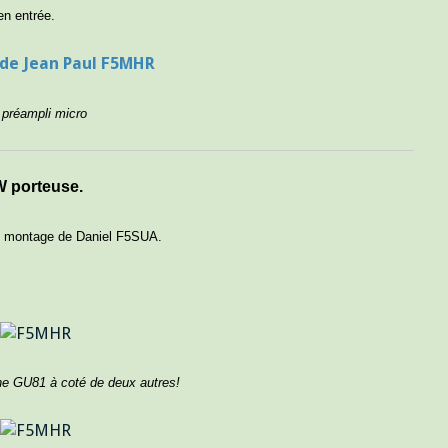
en entrée.
préampli micro
 porteuse.
du montage de Daniel F5SUA.
ne GU81 à coté de deux autres!