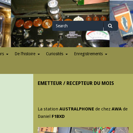
Search
Search
for
urs
De l’histoire
Curiosités
Enregistrements
EMETTEUR / RECEPTEUR DU MOIS
La station
AUSTRALPHONE
de chez
AWA
de
Daniel
F1BXD