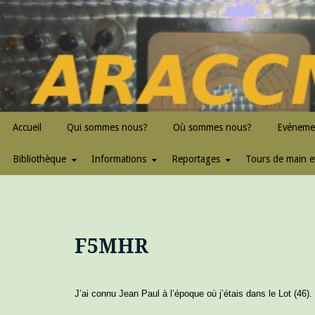
Skip
to
content
ARACCMA
Accueil
Qui sommes nous?
Où sommes nous?
Evéneme
Bibliothèque
Informations
Reportages
Tours de main e
F5MHR
J’ai connu Jean Paul à l’époque où j’étais dans le Lot (46).