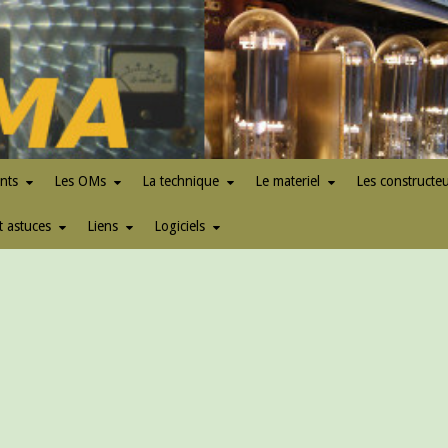
nts
Les OMs
La technique
Le materiel
Les constructe
t astuces
Liens
Logiciels