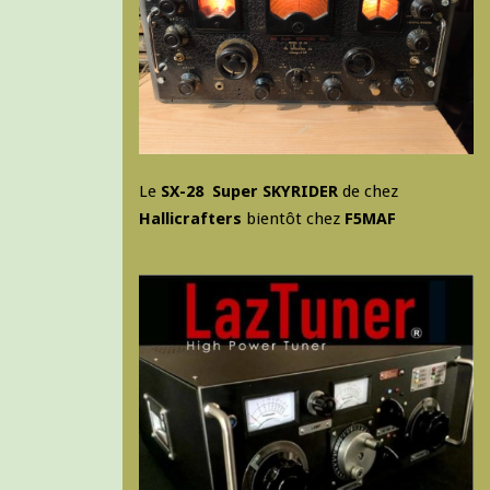
Le
SX-28 Super SKYRIDER
de chez
Hallicrafters
bientôt chez
F5MAF