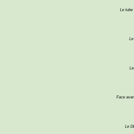
Le tube 
Le
Le
Face avan
Le D