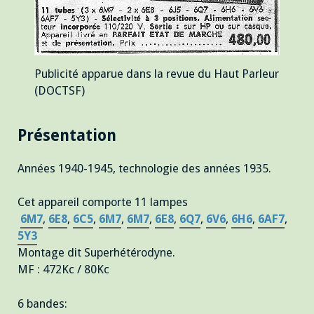
Publicité apparue dans la revue du Haut Parleur
(DOCTSF)
Présentation
Années 1940-1945, technologie des années 1935.
Cet appareil comporte 11 lampes
6M7
,
6E8
,
6C5
,
6M7
,
6M7
,
6E8
,
6Q7
,
6V6
,
6H6
,
6AF7
,
5Y3
Montage dit
Superhétérodyne.
MF : 472Kc / 80Kc
6 bandes: