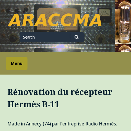
Skip
to
content
ARACCMA
Search
for
Search
Menu
Rénovation du récepteur
Hermès B-11
Made in Annecy (74) par l’entreprise Radio Hermès.