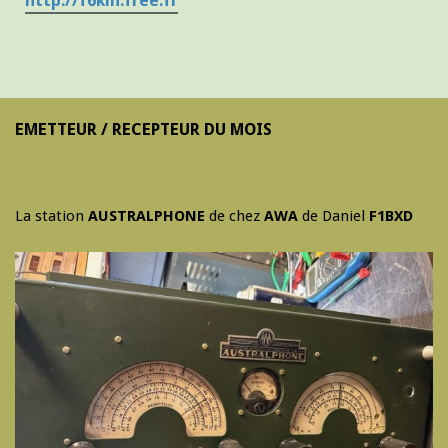
http://f6kih.free.fr
EMETTEUR / RECEPTEUR DU MOIS
La station
AUSTRALPHONE
de chez
AWA
de Daniel
F1BXD