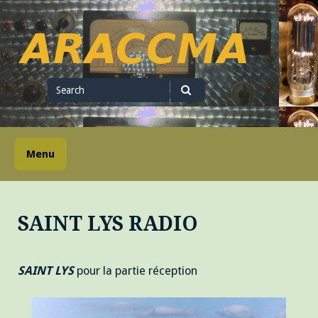
Skip
to
content
ARACCMA
Search
for
Search
Menu
SAINT LYS RADIO
SAINT LYS
pour la partie réception