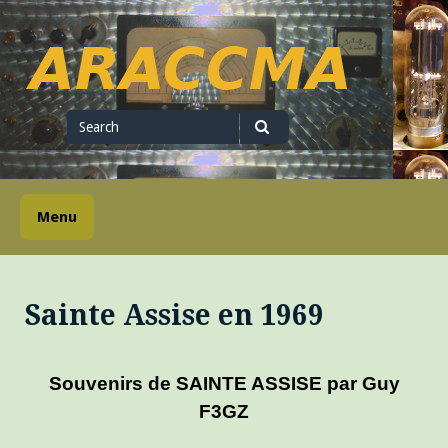
Skip
to
content
ARACCMA
Search
for
Search
Menu
Sainte Assise en 1969
Souvenirs de SAINTE ASSISE par Guy
F3GZ