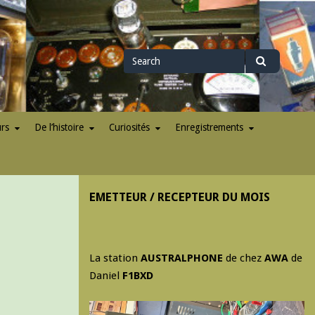
Search
Search
for
urs
De l’histoire
Curiosités
Enregistrements
EMETTEUR / RECEPTEUR DU MOIS
La station
AUSTRALPHONE
de chez
AWA
de
Daniel
F1BXD