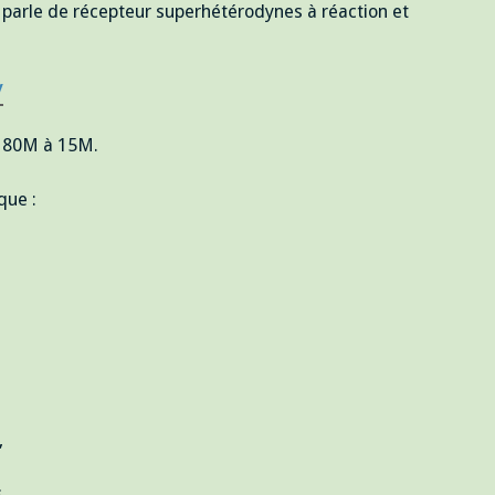
parle de récepteur superhétérodynes à réaction et
/
de 80M à 15M.
que :
,
.