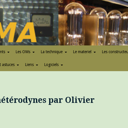
nts
Les OMs
La technique
Le materiel
Les constructe
t astuces
Liens
Logiciels
hétérodynes par Olivier