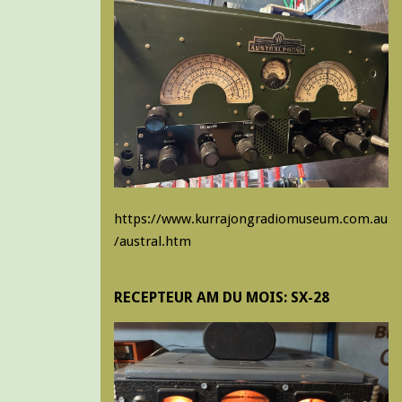
https://www.kurrajongradiomuseum.com.au
/austral.htm
RECEPTEUR AM DU MOIS: SX-28