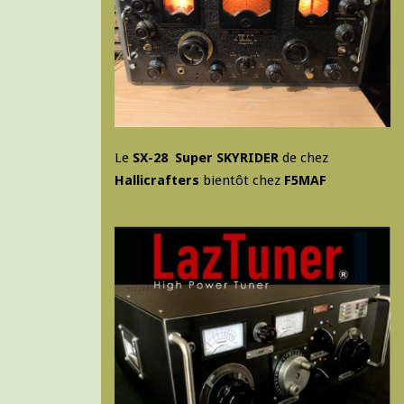
Le
SX-28 Super SKYRIDER
de chez
Hallicrafters
bientôt chez
F5MAF