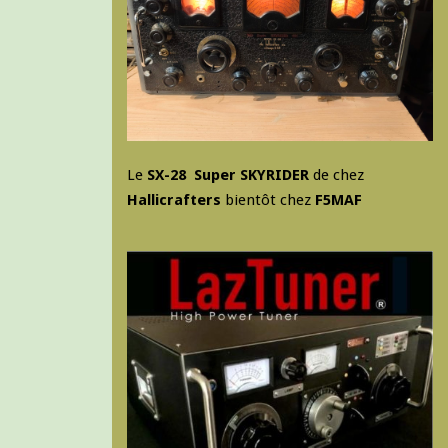
Le
SX-28 Super SKYRIDER
de chez
Hallicrafters
bientôt chez
F5MAF