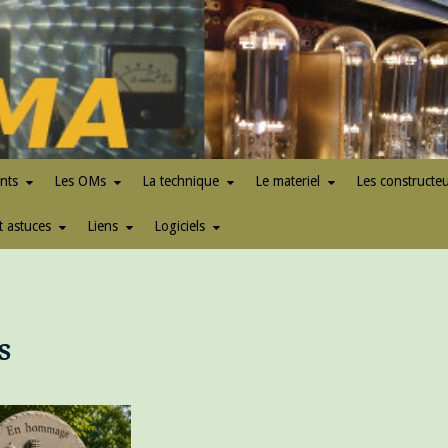
nts
Les OMs
La technique
Le materiel
Les constructe
t astuces
Liens
Logiciels
s