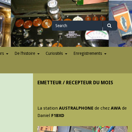
Search
Search
for
urs
De l’histoire
Curiosités
Enregistrements
EMETTEUR / RECEPTEUR DU MOIS
La station
AUSTRALPHONE
de chez
AWA
de
Daniel
F1BXD