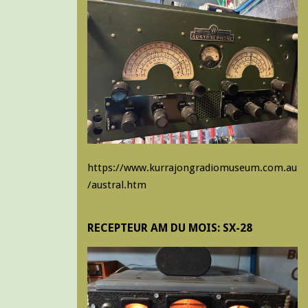
https://www.kurrajongradiomuseum.com.au
/austral.htm
RECEPTEUR AM DU MOIS: SX-28