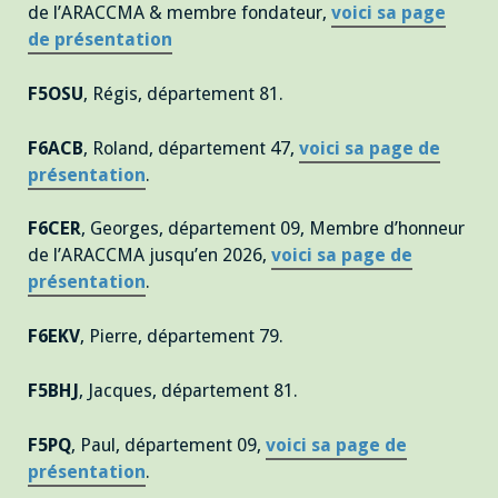
de l’ARACCMA & membre fondateur,
voici sa page
de présentation
F5OSU
, Régis, département 81.
F6ACB
, Roland, département 47,
voici sa page de
présentation
.
F6CER
, Georges, département 09, Membre d’honneur
de l’ARACCMA jusqu’en 2026,
voici sa page de
présentation
.
F6EKV
, Pierre, département 79.
F5BHJ
, Jacques, département 81.
F5PQ
, Paul, département 09,
voici sa page de
présentation
.