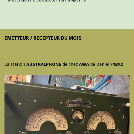
EMETTEUR / RECEPTEUR DU MOIS
La station
AUSTRALPHONE
de chez
AWA
de Daniel
F1BXD