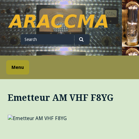
Skip
to
content
ARACCMA
Search
for
Search
Menu
Emetteur AM VHF F8YG